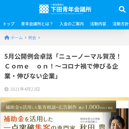
トップ
青年会議所とは？
入会のご案内
活動内容
活動方針
ホーム
例会
5月公開例会卓話「ニューノーマル賀茂！
Ｃｏｍｅ ｏｎ！～コロナ禍で伸びる企
業・伸びない企業」
2021年4月23日