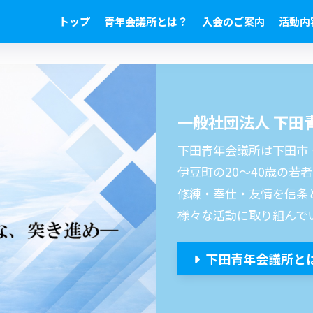
トップ
青年会議所とは？
入会のご案内
活動内
一般社団法人 下田
下田青年会議所は下田市
伊豆町の20〜40歳の若
修練・奉仕・友情を信条
様々な活動に取り組んで
下田青年会議所と