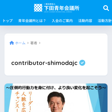
トップ
青年会議所とは？
入会のご案内
活動内容
活動方針
ホーム
著者
contributor-shimodajc