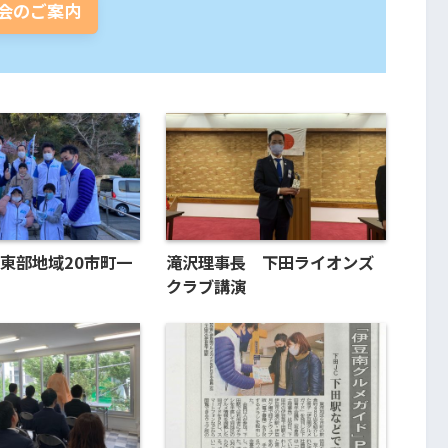
会のご案内
東部地域20市町一
滝沢理事長 下田ライオンズ
クラブ講演